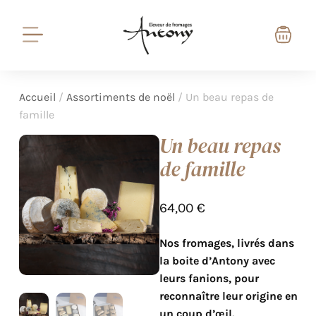
Accueil
/
Assortiments de noël
/ Un beau repas de
famille
Un beau repas
de famille
64,00
€
Nos fromages, livrés dans
la boite d’Antony avec
leurs fanions, pour
reconnaître leur origine en
un coup d’œil.